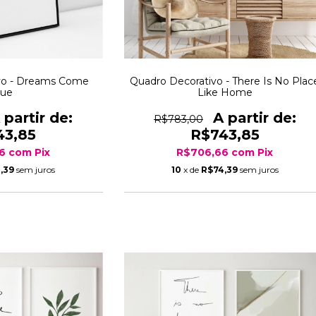
vo - Dreams Come
Quadro Decorativo - There Is No Plac
rue
Like Home
R$783,00
43,85
R$743,85
66
com
Pix
R$706,66
com
Pix
,39
sem juros
10
x de
R$74,39
sem juros