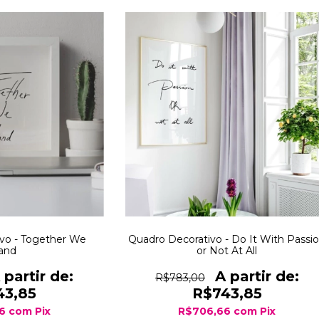
vo - Together We
Quadro Decorativo - Do It With Passi
and
or Not At All
R$783,00
43,85
R$743,85
66
com
Pix
R$706,66
com
Pix