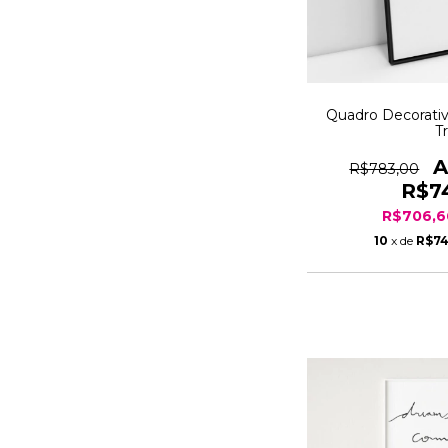
Quadro Decorati
T
R$783,00
R$7
R$706,
10
x de
R$74