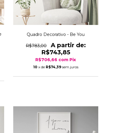
e
Quadro Decorativo - Be You
R$783,00
R$743,85
R$706,66
com
Pix
10
x de
R$74,39
sem juros