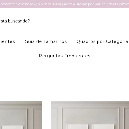
Desconto extra no Pix | 10x sem Juros | Artes Autorais por Karine Tonial Grim
lientes
Guia de Tamanhos
Quadros por Categori
Perguntas Frequentes