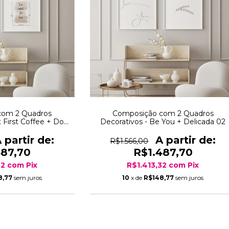
com 2 Quadros
Composição com 2 Quadros
 First Coffee + Do
Decorativos - Be You + Delicada 02
ve - Quadrado
R$1.566,00
487,70
R$1.487,70
32
com
Pix
R$1.413,32
com
Pix
8,77
sem juros
10
x de
R$148,77
sem juros