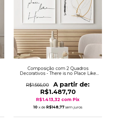
Composição com 2 Quadros
Decorativos - There is no Place Like
Home + Riscos
R$1.566,00
R$1.487,70
R$1.413,32
com
Pix
10
x de
R$148,77
sem juros