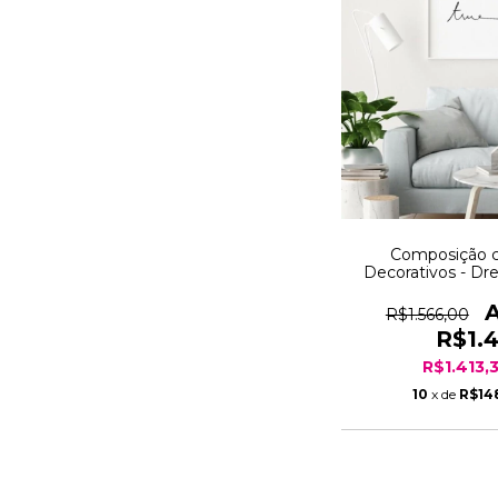
Composição 
Decorativos - D
Ga
R$1.566,00
R$1.
R$1.413,
10
x de
R$14