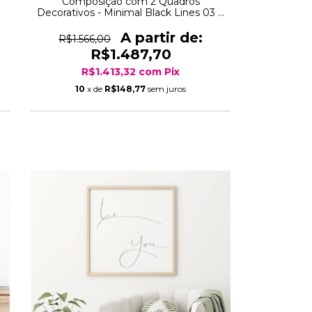
Composição com 2 Quadros
Decorativos - Minimal Black Lines 03 +
If You Can Dream It You Can Do It
R$1.566,00
R$1.487,70
R$1.413,32
com
Pix
10
x de
R$148,77
sem juros