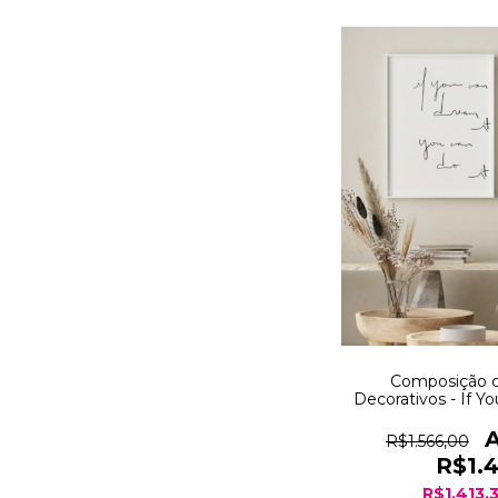
Composição 
Decorativos - If Y
Can Do I
R$1.566,00
R$1.
R$1.413,