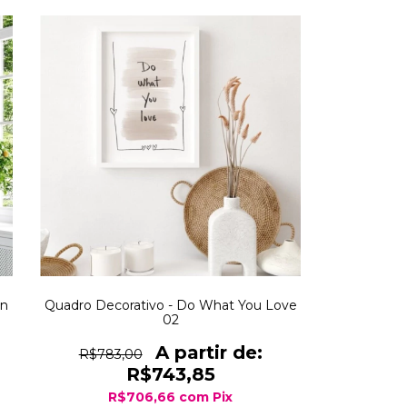
on
Quadro Decorativo - Do What You Love
02
R$783,00
R$743,85
R$706,66
com
Pix