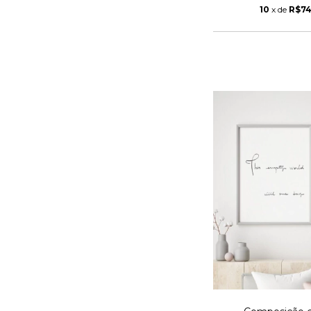
10
x de
R$74