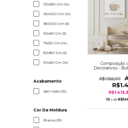
120x80 Cm (14)
150x100 Cm (14)
180x120 Cm (6)
60x60 Cm (5)
75x50 Cm (14)
80x80 Cm (5)
90x60 Cm (14)
Composição 
Decorativos - But
What You Lo
R$1.566,00
Acabamento
R$1.
Sem Vidro (19)
R$1.413,
10
x de
R$14
Cor Da Moldura
Branca (19)