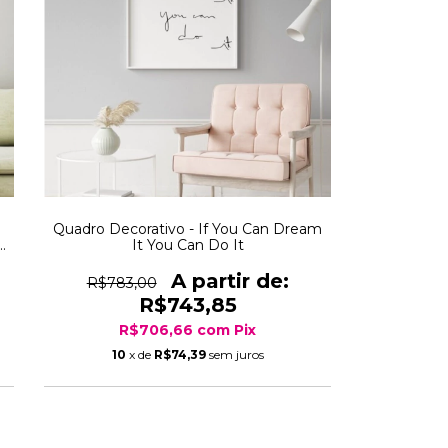
Quadro Decorativo - If You Can Dream
It You Can Do It
R$783,00
R$743,85
R$706,66
com
Pix
10
x de
R$74,39
sem juros