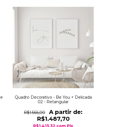
ve
Quadro Decorativo - Be You + Delicada
02 - Retangular
R$1.566,00
R$1.487,70
R$1.413,32
com
Pix