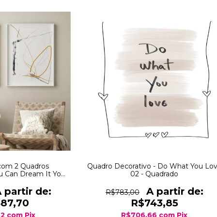
com 2 Quadros
Quadro Decorativo - Do What You Lo
ou Can Dream It You
02 - Quadrado
t + Riscos
R$783,00
487,70
R$743,85
32
com
Pix
R$706,66
com
Pix