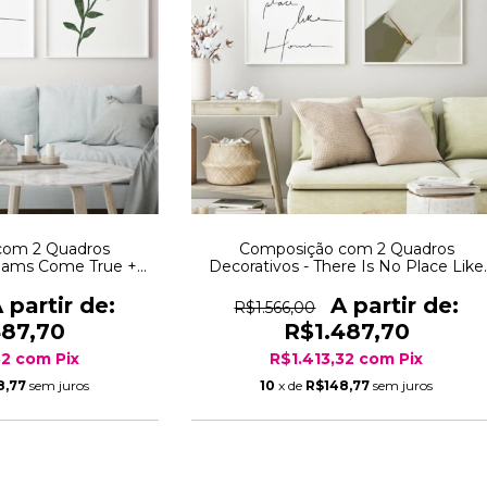
com 2 Quadros
Composição com 2 Quadros
reams Come True +
Decorativos - There Is No Place Like
lho
Home + Canduras do Deserto 05
R$1.566,00
487,70
R$1.487,70
32
com
Pix
R$1.413,32
com
Pix
8,77
sem juros
10
x de
R$148,77
sem juros