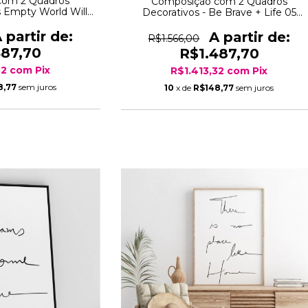
com 2 Quadros
Composição com 2 Quadros
s Empty World Will
Decorativos - Be Brave + Life 05
y + Fade
Retangular
R$1.566,00
487,70
R$1.487,70
32
com
Pix
R$1.413,32
com
Pix
8,77
sem juros
10
x de
R$148,77
sem juros