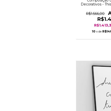
Composição 
Decorativos - Thi
One Da
R$1.566,00
R$1.
R$1.413,
10
x de
R$14