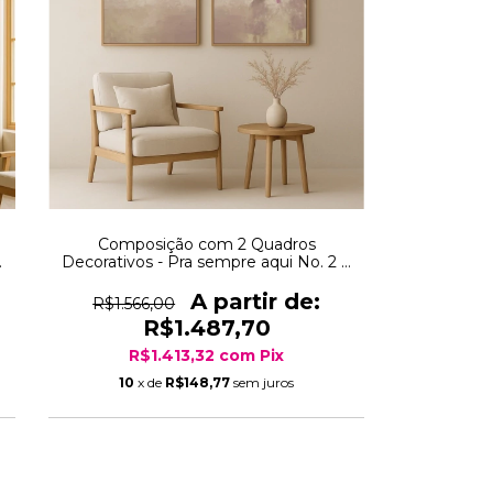
Composição com 2 Quadros
+
Decorativos - Pra sempre aqui No. 2 +
Steps together No. 4
R$1.566,00
R$1.487,70
R$1.413,32
com
Pix
10
x de
R$148,77
sem juros