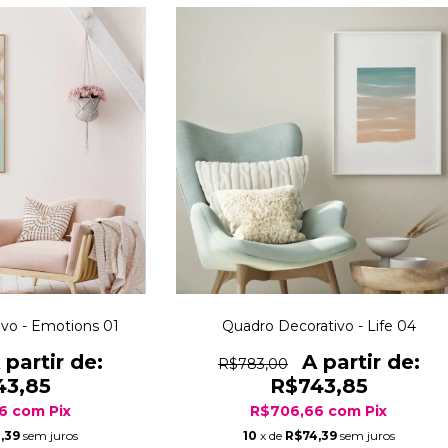
vo - Emotions 01
Quadro Decorativo - Life 04
R$783,00
43,85
R$743,85
66
com
Pix
R$706,66
com
Pix
,39
sem juros
10
x de
R$74,39
sem juros