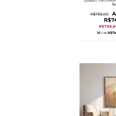
Quadro Decorativ
No
R$783,00
R$7
R$706,
10
x de
R$74