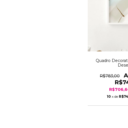
Quadro Decorati
Dese
R$783,00
R$7
R$706,
10
x de
R$74