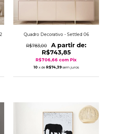
02
Quadro Decorativo - Settled 06
R$783,00
R$743,85
R$706,66
com
Pix
10
x de
R$74,39
sem juros