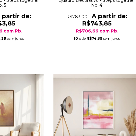
o - Steps together
Quadro Decorativo - Steps together
. 5
No. 4
R$783,00
43,85
R$743,85
66
com
Pix
R$706,66
com
Pix
,39
sem juros
10
x de
R$74,39
sem juros