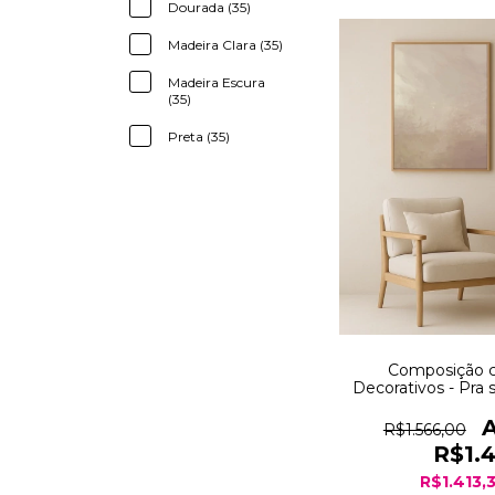
Dourada (35)
Madeira Clara (35)
Madeira Escura
(35)
Preta (35)
Composição 
Decorativos - Pra 
Steps tog
R$1.566,00
R$1.
R$1.413,