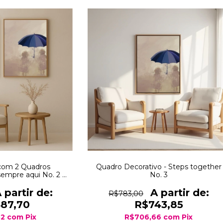
com 2 Quadros
Quadro Decorativo - Steps together
sempre aqui No. 2 +
No. 3
ether No. 3
R$783,00
487,70
R$743,85
32
com
Pix
R$706,66
com
Pix