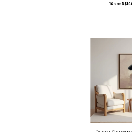
10
x de
R$14