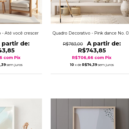
 - Até você crescer
Quadro Decorativo - Pink dance No. 
R$783,00
43,85
R$743,85
66
com
Pix
R$706,66
com
Pix
,39
sem juros
10
x de
R$74,39
sem juros