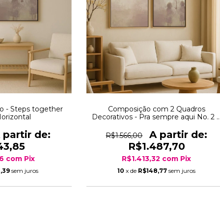
o - Steps together
Composição com 2 Quadros
Horizontal
Decorativos - Pra sempre aqui No. 2 
Steps together No. 2
R$1.566,00
43,85
R$1.487,70
66
com
Pix
R$1.413,32
com
Pix
,39
sem juros
10
x de
R$148,77
sem juros