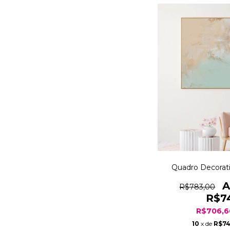
Quadro Decorati
R$783,00
R$7
R$706,
10
x de
R$74