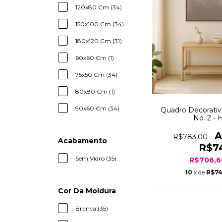
120x80 Cm (34)
150x100 Cm (34)
180x120 Cm (31)
60x60 Cm (1)
75x50 Cm (34)
80x80 Cm (1)
90x60 Cm (34)
Quadro Decorativ
No. 2 - 
R$783,00
Acabamento
R$7
Sem Vidro (35)
R$706,
10
x de
R$74
Cor Da Moldura
Branca (35)