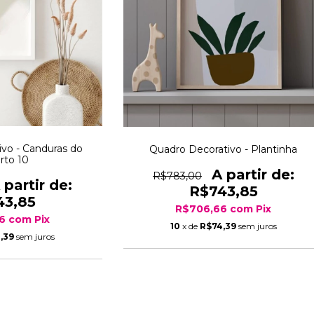
vo - Canduras do
Quadro Decorativo - Plantinha
rto 10
R$783,00
R$743,85
43,85
R$706,66
com
Pix
66
com
Pix
10
x de
R$74,39
sem juros
,39
sem juros