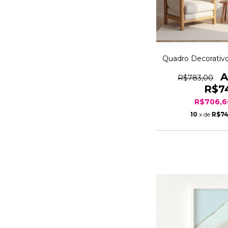
Quadro Decorativo
R$783,00
R$7
R$706,
10
x de
R$74