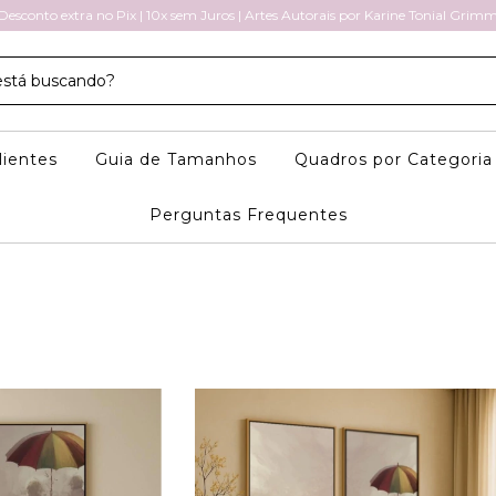
Desconto extra no Pix | 10x sem Juros | Artes Autorais por Karine Tonial Grim
lientes
Guia de Tamanhos
Quadros por Categori
Perguntas Frequentes