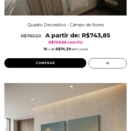
Quadro Decorativo - Campo de flores
R$743,85
R$783,00
R$706,66
com
Pix
10
x de
R$74,39
sem juros
COMPRAR