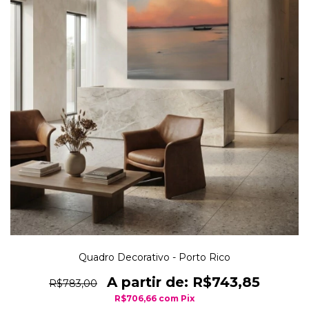
Quadro Decorativo - Porto Rico
R$743,85
R$783,00
R$706,66
com
Pix