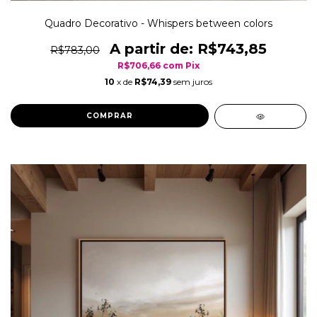
Quadro Decorativo - Whispers between colors
R$743,85
R$783,00
R$706,66
com
Pix
10
x de
R$74,39
sem juros
COMPRAR