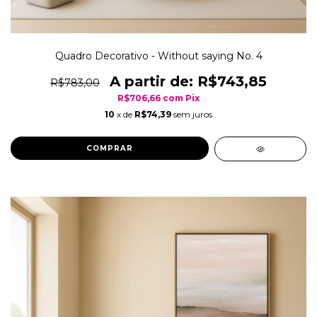
Quadro Decorativo - Without saying No. 4
R$743,85
R$783,00
R$706,66
com
Pix
10
x de
R$74,39
sem juros
COMPRAR