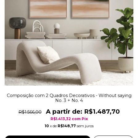
Composição com 2 Quadros Decorativos - Without saying
No. 3 + No. 4
R$1.487,70
R$1.566,00
R$1.413,32
com
Pix
10
x de
R$148,77
sem juros