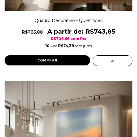
Quadro Decorativo - Quiet tides
R$743,85
R$783,00
R$706,66
com
Pix
10
x de
R$74,39
sem juros
COMPRAR