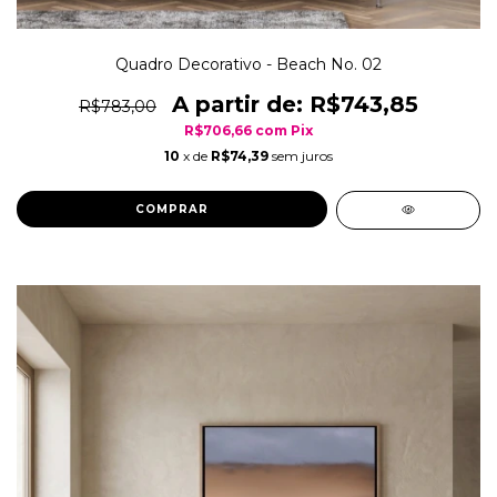
Quadro Decorativo - Beach No. 02
R$743,85
R$783,00
R$706,66
com
Pix
10
x de
R$74,39
sem juros
COMPRAR