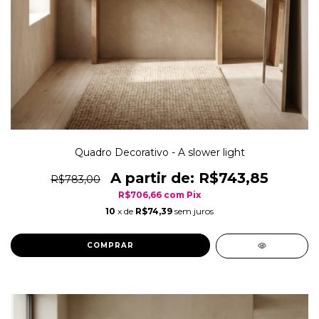
Quadro Decorativo - A slower light
R$743,85
R$783,00
R$706,66
com
Pix
10
x de
R$74,39
sem juros
COMPRAR