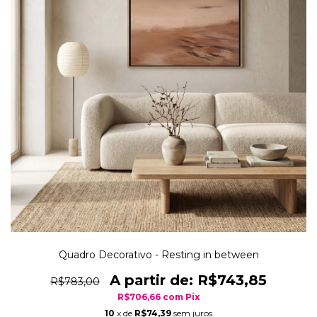
Quadro Decorativo - Resting in between
R$743,85
R$783,00
R$706,66
com
Pix
10
x de
R$74,39
sem juros