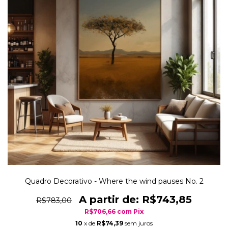
Quadro Decorativo - Where the wind pauses No. 2
R$743,85
R$783,00
R$706,66
com
Pix
10
x de
R$74,39
sem juros