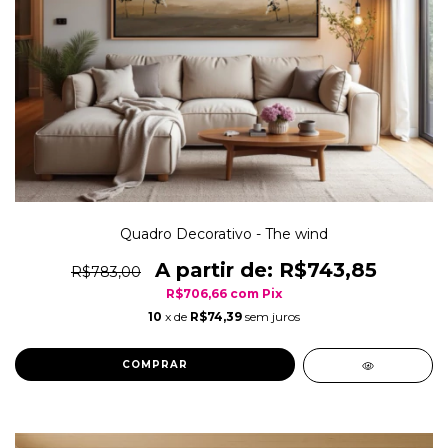
Quadro Decorativo - The wind
R$743,85
R$783,00
R$706,66
com
Pix
10
x de
R$74,39
sem juros
COMPRAR