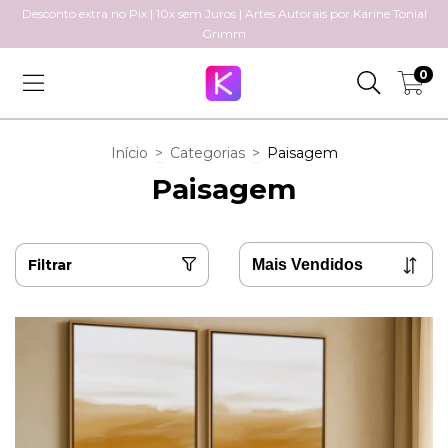
Desconto extra no Pix | 10x sem Juros | Artes Autorais por Karine Tonial
Grimm
0
Início
>
Categorias
>
Paisagem
Paisagem
Filtrar