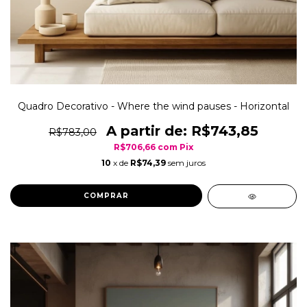
Quadro Decorativo - Where the wind pauses - Horizontal
R$743,85
R$783,00
R$706,66
com
Pix
10
x de
R$74,39
sem juros
COMPRAR