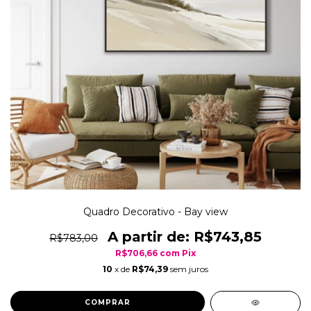
Quadro Decorativo - Bay view
R$743,85
R$783,00
R$706,66
com
Pix
10
x de
R$74,39
sem juros
COMPRAR