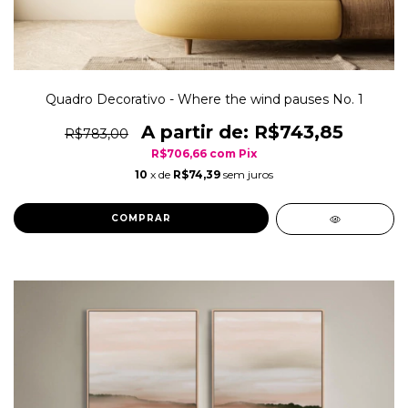
Quadro Decorativo - Where the wind pauses No. 1
R$743,85
R$783,00
R$706,66
com
Pix
10
x de
R$74,39
sem juros
COMPRAR