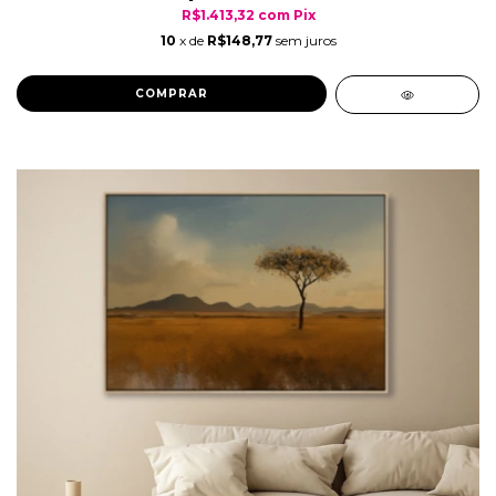
R$1.413,32
com
Pix
10
x de
R$148,77
sem juros
COMPRAR