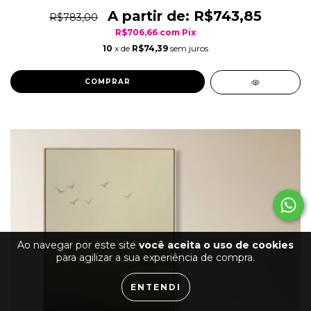
R$743,85
R$783,00
R$706,66
com
Pix
10
x de
R$74,39
sem juros
COMPRAR
Ao navegar por este site
você aceita o uso de cookies
para agilizar a sua experiência de compra.
ENTENDI