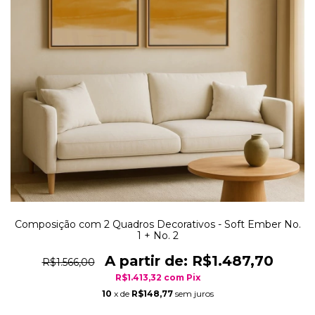
Composição com 2 Quadros Decorativos - Soft Ember No.
1 + No. 2
R$1.487,70
R$1.566,00
R$1.413,32
com
Pix
10
x de
R$148,77
sem juros