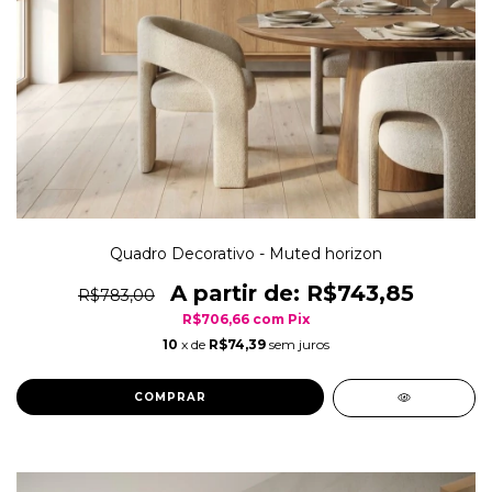
Quadro Decorativo - Muted horizon
R$743,85
R$783,00
R$706,66
com
Pix
10
x de
R$74,39
sem juros
COMPRAR