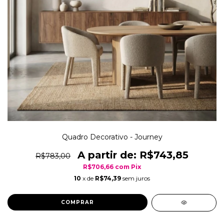
Quadro Decorativo - Journey
R$743,85
R$783,00
R$706,66
com
Pix
10
x de
R$74,39
sem juros
COMPRAR