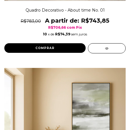
Quadro Decorativo - About time No. 01
R$743,85
R$783,00
R$706,66
com
Pix
10
x de
R$74,39
sem juros
COMPRAR