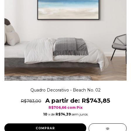
Quadro Decorativo - Beach No. 02
R$743,85
R$783,00
R$706,66
com
Pix
10
x de
R$74,39
sem juros
COMPRAR