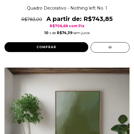
Quadro Decorativo - Nothing left No. 1
R$743,85
R$783,00
R$706,66
com
Pix
10
x de
R$74,39
sem juros
COMPRAR