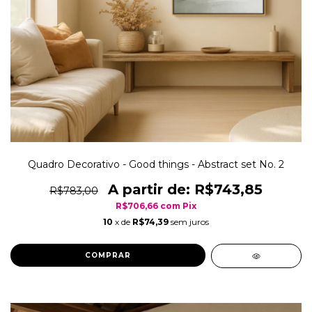
Quadro Decorativo - Good things - Abstract set No. 2
R$743,85
R$783,00
R$706,66
com
Pix
10
x de
R$74,39
sem juros
COMPRAR