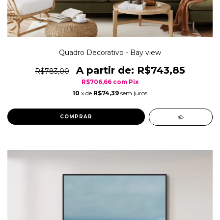
Quadro Decorativo - Bay view
R$743,85
R$783,00
R$706,66
com
Pix
10
x de
R$74,39
sem juros
COMPRAR