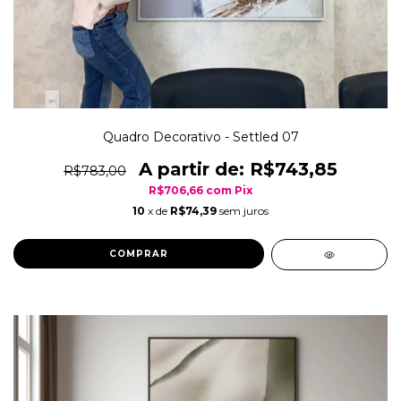
Quadro Decorativo - Settled 07
R$743,85
R$783,00
R$706,66
com
Pix
10
x de
R$74,39
sem juros
COMPRAR