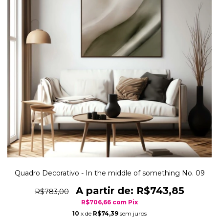
Quadro Decorativo - In the middle of something No. 09
R$743,85
R$783,00
R$706,66
com
Pix
10
x de
R$74,39
sem juros