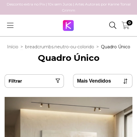
Desconto extra no Pix | 10x sem Juros | Artes Autorais por Karine Tonial
Grimm
0
Início
>
breadcrumbs.neutro-ou-colorido
>
Quadro Único
Quadro Único
Filtrar