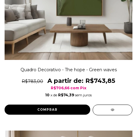
Quadro Decorativo - The hope - Green waves
R$743,85
R$783,00
R$706,66
com
Pix
10
x de
R$74,39
sem juros
COMPRAR