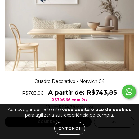
Quadro Decorativo - Norwich 04
R$743,85
R$783,00
R$706,66
com
Pix
10
x de
R$74,39
sem juros
Ao navegar por este site
você aceita o uso de cookies
para agilizar a sua experiência de compra.
COMPRAR
ENTENDI