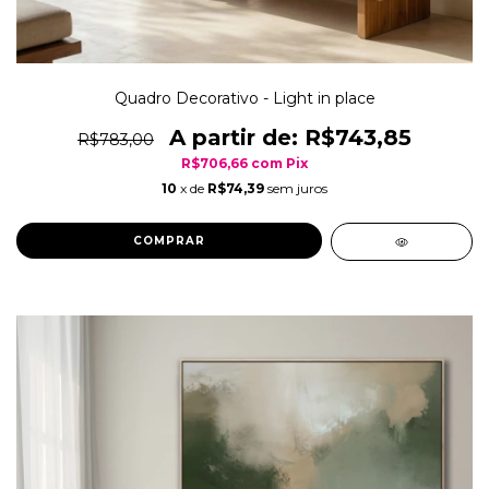
Quadro Decorativo - Light in place
R$743,85
R$783,00
R$706,66
com
Pix
10
x de
R$74,39
sem juros
COMPRAR