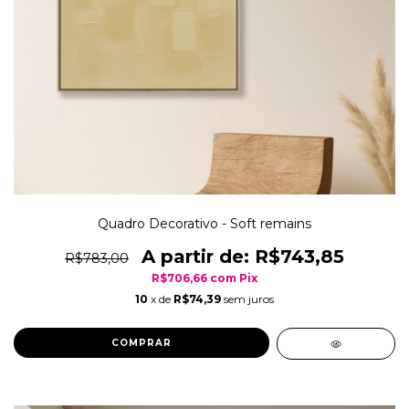
Quadro Decorativo - Soft remains
R$743,85
R$783,00
R$706,66
com
Pix
10
x de
R$74,39
sem juros
COMPRAR