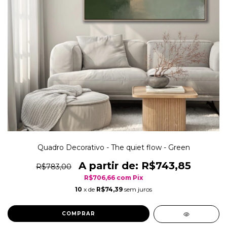
Quadro Decorativo - The quiet flow - Green
R$743,85
R$783,00
R$706,66
com
Pix
10
x de
R$74,39
sem juros
COMPRAR