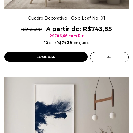
Quadro Decorativo - Gold Leaf No. 01
R$743,85
R$783,00
R$706,66
com
Pix
10
x de
R$74,39
sem juros
COMPRAR