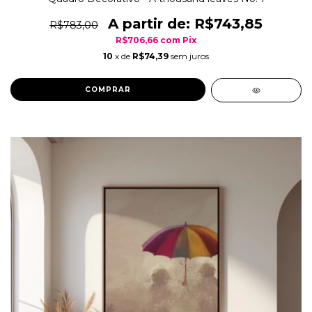
R$743,85
R$783,00
R$706,66
com
Pix
10
x de
R$74,39
sem juros
COMPRAR