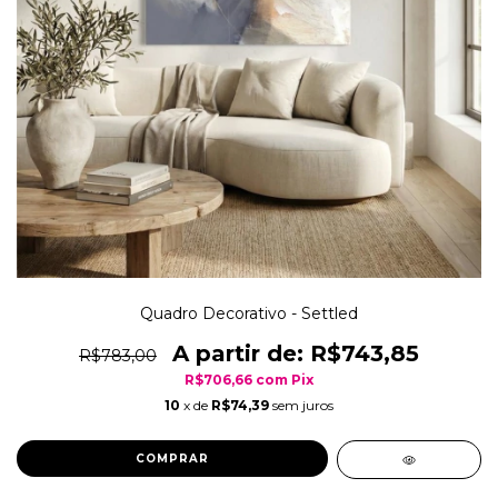
Quadro Decorativo - Settled
R$743,85
R$783,00
R$706,66
com
Pix
10
x de
R$74,39
sem juros
COMPRAR