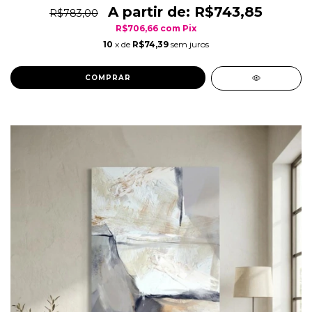
R$743,85
R$783,00
R$706,66
com
Pix
10
x de
R$74,39
sem juros
COMPRAR