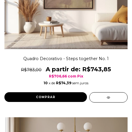
Quadro Decorativo - Steps together No. 1
R$743,85
R$783,00
R$706,66
com
Pix
10
x de
R$74,39
sem juros
COMPRAR