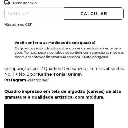
ALTERAR CEP
Entregas para o CEP:
Meios de envio
CALCULAR
Não sei meu CEP
Você conferiu as medidas do seu quadro?
Os quadros são produzidos sob encomenda, exclusivamente para
você. Por isso, peço a gentileza de conferir com atenção as medidas
escolhidas antes de finalizar sua compra. Muito obrigada!
Composição com 2 Quadros Decorativos - Formas abstratas
No. 1 + No. 2 por
Karine Tonial Grimm
Instagram
@arttonial
Quadro impresso em tela de algodão (canvas) de alta
gramatura e qualidade artística, com moldura.