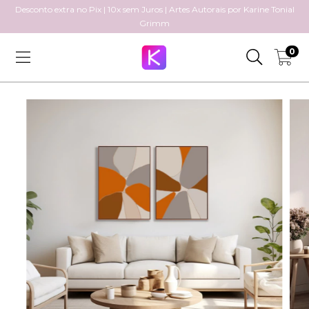
Desconto extra no Pix | 10x sem Juros | Artes Autorais por Karine Tonial
Grimm
0