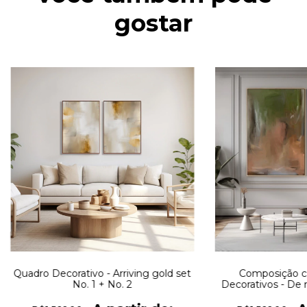
gostar
Quadro Decorativo - Arriving gold set
Composição c
No. 1 + No. 2
Decorativos - De 
No. 1 