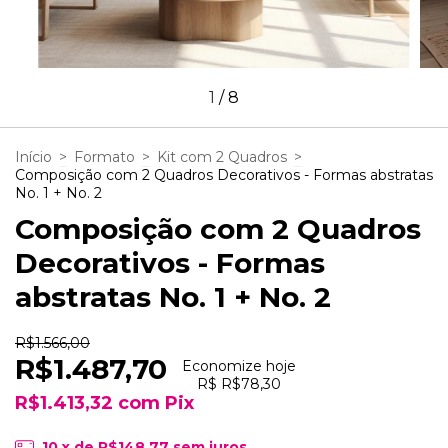
1
/
8
Início
>
Formato
>
Kit com 2 Quadros
>
Composição com 2 Quadros Decorativos - Formas abstratas
No. 1 + No. 2
Composição com 2 Quadros
Decorativos - Formas
abstratas No. 1 + No. 2
R$1.566,00
R$1.487,70
Economize hoje
R$ R$78,30
R$1.413,32
com
Pix
10
x de
R$148,77
sem juros