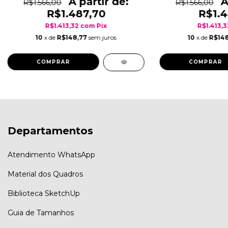
R$1.566,00
R$1.566,00
R$1.487,70
R$1.4
R$1.413,32
com
Pix
R$1.413,
10
x de
R$148,77
sem juros
10
x de
R$148
COMPRAR
COMPRAR
Departamentos
Atendimento WhatsApp
Material dos Quadros
Biblioteca SketchUp
Guia de Tamanhos