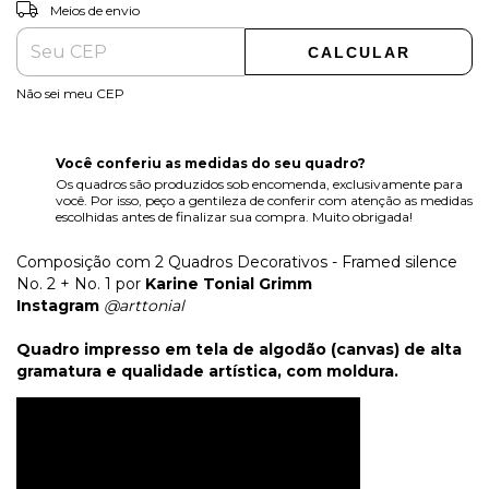
ALTERAR CEP
Entregas para o CEP:
Meios de envio
CALCULAR
Não sei meu CEP
Você conferiu as medidas do seu quadro?
Os quadros são produzidos sob encomenda, exclusivamente para
você. Por isso, peço a gentileza de conferir com atenção as medidas
escolhidas antes de finalizar sua compra. Muito obrigada!
Composição com 2 Quadros Decorativos - Framed silence
No. 2 + No. 1 por
Karine Tonial Grimm
Instagram
@arttonial
Quadro impresso em tela de algodão (canvas) de alta
gramatura e qualidade artística, com moldura.