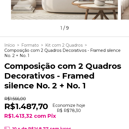
1
/
9
Início
>
Formato
>
Kit com 2 Quadros
>
Composição com 2 Quadros Decorativos - Framed silence
No. 2 + No. 1
Composição com 2 Quadros
Decorativos - Framed
silence No. 2 + No. 1
R$1.566,00
R$1.487,70
Economize hoje
R$ R$78,30
R$1.413,32
com
Pix
10
x de
R$148,77
sem juros