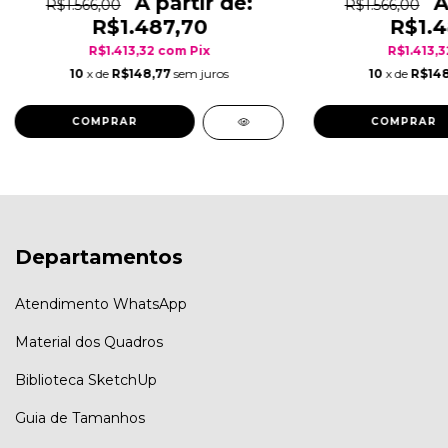
R$1.566,00
R$1.566,00
R$1.487,70
R$1.4
R$1.413,32
com
Pix
R$1.413,
10
x de
R$148,77
sem juros
10
x de
R$148
COMPRAR
COMPRAR
Departamentos
Atendimento WhatsApp
Material dos Quadros
Biblioteca SketchUp
Guia de Tamanhos