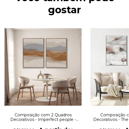
gostar
Composição com 2 Quadros
Composição c
Decorativos - Imperfect people -
Decorativos - The
Abstract set No. 1 + No. 2
No. 03 