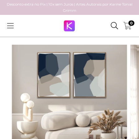
Desconto extra no Pix | 10x sem Juros | Artes Autorais por Karine Tonial
Grimm
0