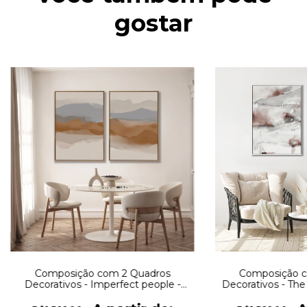
gostar
Composição com 2 Quadros
Composição c
Decorativos - Imperfect people -
Decorativos - The
Abstract set No. 1 + No. 2
No. 03 