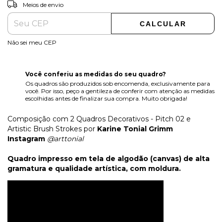
ALTERAR CEP
Entregas para o CEP:
Meios de envio
CALCULAR
Não sei meu CEP
Você conferiu as medidas do seu quadro?
Os quadros são produzidos sob encomenda, exclusivamente para
você. Por isso, peço a gentileza de conferir com atenção as medidas
escolhidas antes de finalizar sua compra. Muito obrigada!
Composição com 2 Quadros Decorativos - Pitch 02 e
Artistic Brush Strokes por
Karine Tonial Grimm
Instagram
@arttonial
Quadro impresso em tela de algodão (canvas) de alta
gramatura e qualidade artística, com moldura.