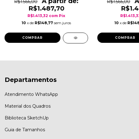
R$1.566,00
R$1.566,00
R$1.487,70
R$1.4
R$1.413,32
com
Pix
R$1.413,
10
x de
R$148,77
sem juros
10
x de
R$148
COMPRAR
COMPRAR
Departamentos
Atendimento WhatsApp
Material dos Quadros
Biblioteca SketchUp
Guia de Tamanhos