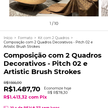
1
/
10
Início
>
Formato
>
Kit com 2 Quadros
>
Composição com 2 Quadros Decorativos - Pitch 02 e
Artistic Brush Strokes
Composição com 2 Quadros
Decorativos - Pitch 02 e
Artistic Brush Strokes
R$1.566,00
R$1.487,70
Economize hoje
R$ R$78,30
R$1.413,32
com
Pix
10
x de
R$148,77
sem juros