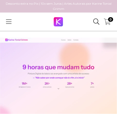
Desconto extra no Pix | 10x sem Juros | Artes Autorais por Karine Tonial
Grimm
0