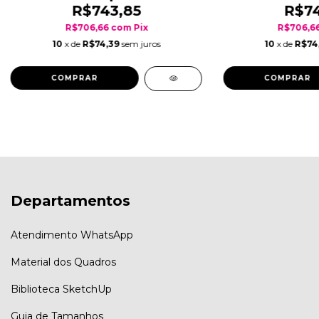
R$743,85
R$74
R$706,66
com
Pix
R$706,6
10
x de
R$74,39
sem juros
10
x de
R$74
COMPRAR
COMPRAR
Departamentos
Atendimento WhatsApp
Material dos Quadros
Biblioteca SketchUp
Guia de Tamanhos