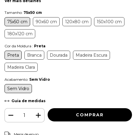
Ver mais detalhes
Tamanho:
75x50 cm
75x50 cm
90x60 cm
120x80 cm
150x100 cm
180x120 cm
Cor da Moldura :
Preta
Preta
Branca
Dourada
Madeira Escura
Madeira Clara
Acabamento:
Sem Vidro
Sem Vidro
Guia de medidas
ALTERAR CEP
Entregas para o CEP:
Meios de envio