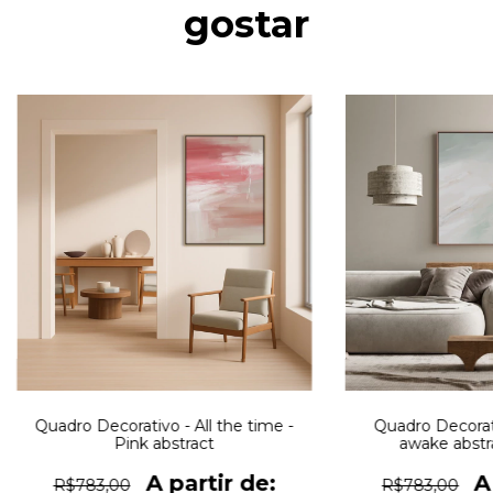
gostar
Quadro Decorativo - All the time -
Quadro Decorat
Pink abstract
awake abstra
R$783,00
R$783,00