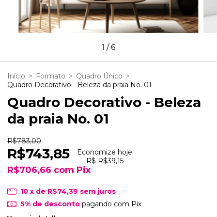
1
/
6
Início
>
Formato
>
Quadro Único
>
Quadro Decorativo - Beleza da praia No. 01
Quadro Decorativo - Beleza
da praia No. 01
R$783,00
R$743,85
Economize hoje
R$ R$39,15
R$706,66
com
Pix
10
x de
R$74,39
sem juros
5% de desconto
pagando com Pix