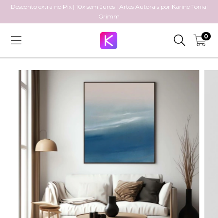
Desconto extra no Pix | 10x sem Juros | Artes Autorais por Karine Tonial
Grimm
0