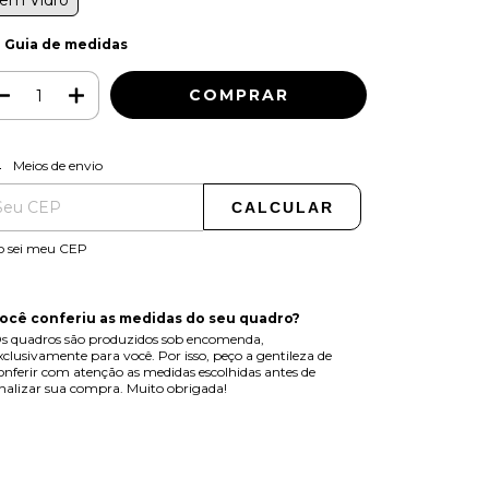
em Vidro
Guia de medidas
ALTERAR CEP
regas para o CEP:
Meios de envio
CALCULAR
o sei meu CEP
ocê conferiu as medidas do seu quadro?
s quadros são produzidos sob encomenda,
xclusivamente para você. Por isso, peço a gentileza de
onferir com atenção as medidas escolhidas antes de
inalizar sua compra. Muito obrigada!