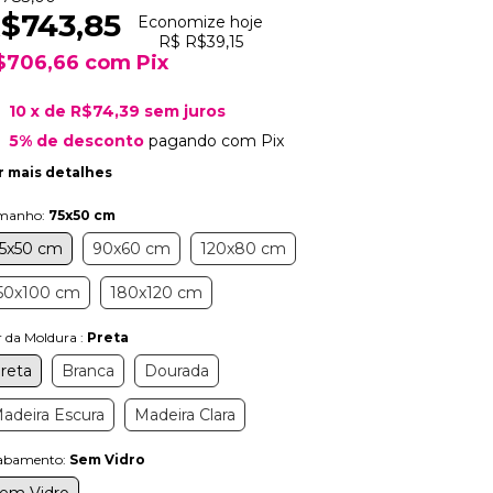
$743,85
Economize hoje
R$ R$39,15
$706,66
com
Pix
10
x de
R$74,39
sem juros
5% de desconto
pagando com Pix
r mais detalhes
manho:
75x50 cm
5x50 cm
90x60 cm
120x80 cm
50x100 cm
180x120 cm
 da Moldura :
Preta
reta
Branca
Dourada
adeira Escura
Madeira Clara
abamento:
Sem Vidro