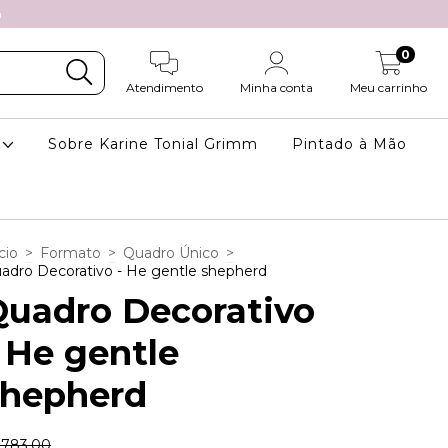
m
0
Atendimento
Minha conta
Meu carrinho
a
Sobre Karine Tonial Grimm
Pintado à Mão
cio
>
Formato
>
Quadro Único
>
adro Decorativo - He gentle shepherd
Quadro Decorativo
 He gentle
shepherd
783,00