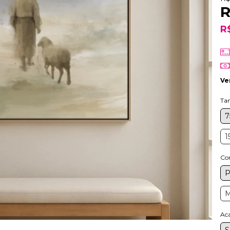
R
R
Ve
Ta
7
1
Cor
P
M
Ac