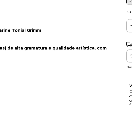
S
arine Tonial Grimm
Ent
s) de alta gramatura e qualidade artística, com
Nã
V
O
e
c
f