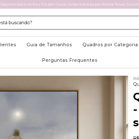
Desconto extra no Pix | 10x sem Juros | Artes Autorais por Karine Tonial Grim
lientes
Guia de Tamanhos
Quadros por Categori
Perguntas Frequentes
Iní
Qu
-
R$