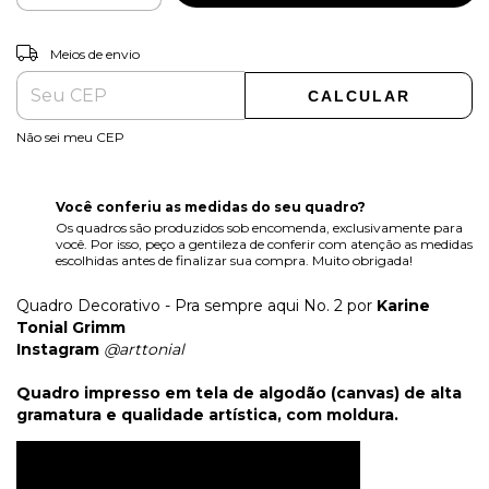
ALTERAR CEP
Entregas para o CEP:
Meios de envio
CALCULAR
Não sei meu CEP
Você conferiu as medidas do seu quadro?
Os quadros são produzidos sob encomenda, exclusivamente para
você. Por isso, peço a gentileza de conferir com atenção as medidas
escolhidas antes de finalizar sua compra. Muito obrigada!
Quadro Decorativo - Pra sempre aqui No. 2 por
Karine
Tonial Grimm
Instagram
@arttonial
Quadro impresso em tela de algodão (canvas) de alta
gramatura e qualidade artística, com moldura.