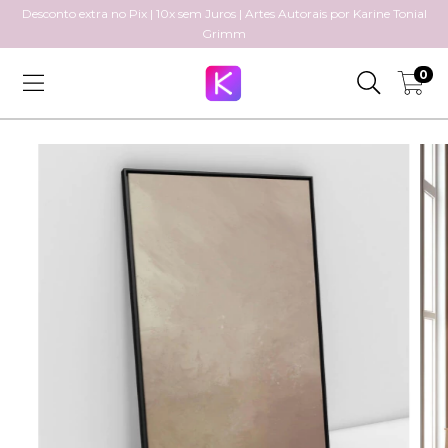
Desconto extra no Pix | 10x sem Juros | Artes Autorais por Karine Tonial
Grimm
0