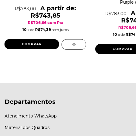
Purple 
R$783,00
R$783,00
R$743,85
R$74
R$706,66
com
Pix
R$706,6
10
x de
R$74,39
sem juros
10
x de
R$74
COMPRAR
COMPRAR
Departamentos
Atendimento WhatsApp
Material dos Quadros