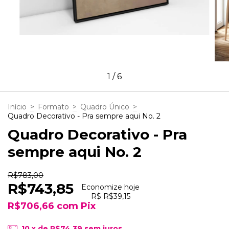
1
/
6
Início
>
Formato
>
Quadro Único
>
Quadro Decorativo - Pra sempre aqui No. 2
Quadro Decorativo - Pra
sempre aqui No. 2
R$783,00
R$743,85
Economize hoje
R$ R$39,15
R$706,66
com
Pix
10
x de
R$74,39
sem juros