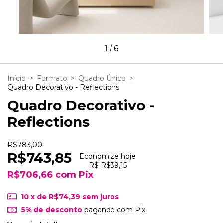
1
/
6
Início
>
Formato
>
Quadro Único
>
Quadro Decorativo - Reflections
Quadro Decorativo -
Reflections
R$783,00
R$743,85
Economize hoje
R$ R$39,15
R$706,66
com
Pix
10
x de
R$74,39
sem juros
5% de desconto
pagando com Pix