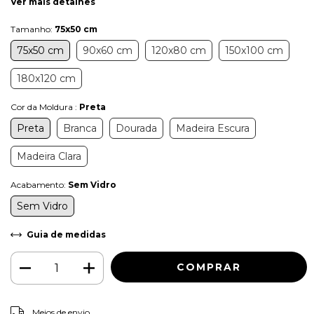
Ver mais detalhes
Tamanho:
75x50 cm
75x50 cm
90x60 cm
120x80 cm
150x100 cm
180x120 cm
Cor da Moldura :
Preta
Preta
Branca
Dourada
Madeira Escura
Madeira Clara
Acabamento:
Sem Vidro
Sem Vidro
Guia de medidas
ALTERAR CEP
Entregas para o CEP:
Meios de envio