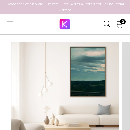
Desconto extra no Pix | 10x sem Juros | Artes Autorais por Karine Tonial
Grimm
0